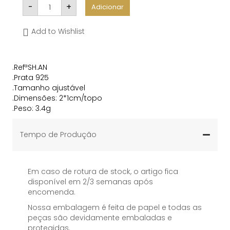
Quantidade
-
+
Adicionar
de
Sahara
Anel
Add to Wishlist
.RefªSH.AN
.Prata 925
.Tamanho ajustável
.Dimensões: 2*1cm/topo
.Peso: 3.4g
Tempo de Produção
Em caso de rotura de stock, o artigo fica
disponível em 2/3 semanas após
encomenda.
Nossa embalagem é feita de papel e todas as
peças são devidamente embaladas e
protegidas.