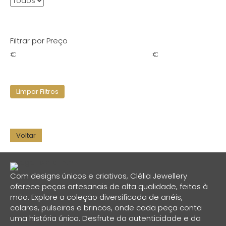
Filtrar por Preço
€
€
Limpar Filtros
Com designs únicos e criativos, Clélia Jewellery
oferece peças artesanais de alta qualidade, feitas à
mão. Explore a coleção diversificada de anéis,
colares, pulseiras e brincos, onde cada peça conta
uma história única. Desfrute da autenticidade e da