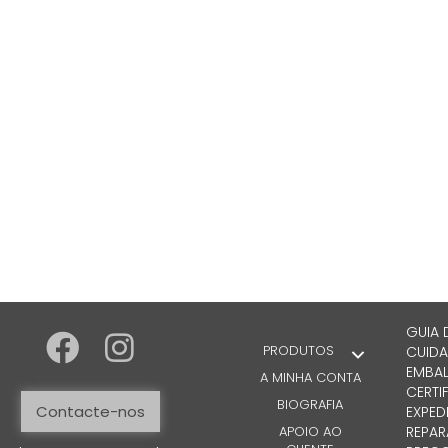
GUIA 
PRODUTOS
CUIDA
EMBA
A MINHA CONTA
CERTI
BIOGRAFIA
Contacte-nos
EXPED
APOIO AO
REPA