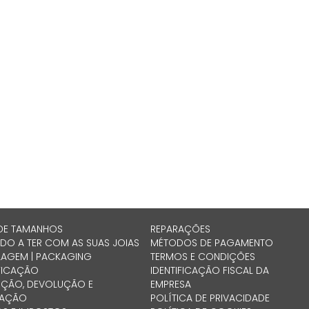
DE TAMANHOS
REPARAÇÕES
DO A TER COM AS SUAS JOIAS
MÉTODOS DE PAGAMENTO
LAGEM | PACKAGING
TERMOS E CONDIÇÕES
FICAÇÃO
IDENTIFICAÇÃO FISCAL DA
IÇÃO, DEVOLUÇÃO E
EMPRESA
RAÇÃO
POLÍTICA DE PRIVACIDADE