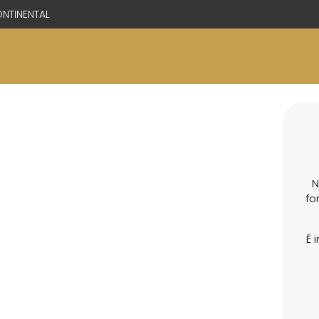
NTINENTAL
N
fo
É 