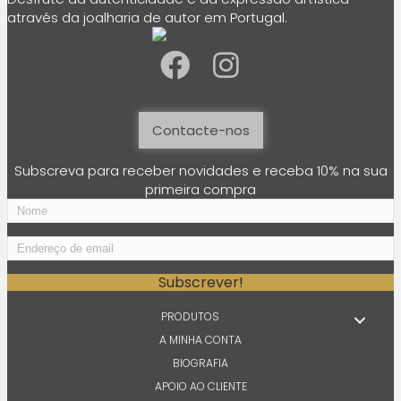
do
através da joalharia de autor em Portugal.
produto
Contacte-nos
Subscreva para receber novidades e receba 10% na sua
primeira compra
N
o
m
E
e
n
d
Subscrever!
e
r
PRODUTOS
e
A MINHA CONTA
ç
BIOGRAFIA
o
d
APOIO AO CLIENTE