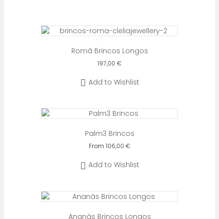
Romã Brincos Longos
197,00
€
Add to Wishlist
Palm3 Brincos
From
106,00
€
Este
Add to Wishlist
produto
tem
várias
variantes.
As
opções
Ananás Brincos Longos