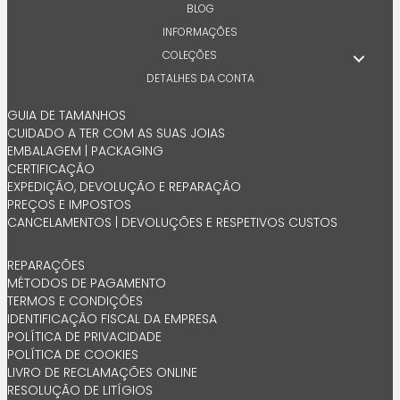
e
BLOG
e
INFORMAÇÕES
m
COLEÇÕES
a
i
DETALHES DA CONTA
l
GUIA DE TAMANHOS
CUIDADO A TER COM AS SUAS JOIAS
EMBALAGEM | PACKAGING
CERTIFICAÇÃO
EXPEDIÇÃO, DEVOLUÇÃO E REPARAÇÃO
PREÇOS E IMPOSTOS
CANCELAMENTOS | DEVOLUÇÕES E RESPETIVOS CUSTOS
REPARAÇÕES
MÉTODOS DE PAGAMENTO
TERMOS E CONDIÇÕES
IDENTIFICAÇÃO FISCAL DA EMPRESA
POLÍTICA DE PRIVACIDADE
POLÍTICA DE COOKIES
LIVRO DE RECLAMAÇÕES ONLINE
RESOLUÇÃO DE LITÍGIOS