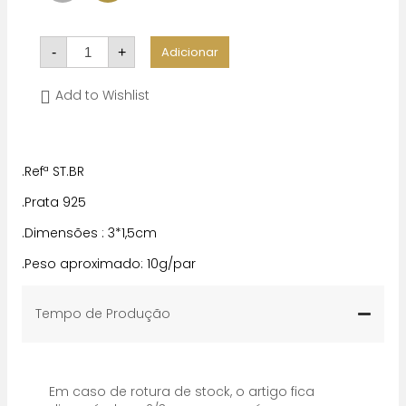
Quantidade
Adicionar
-
+
de
Stone
Brincos
Add to Wishlist
.Refª ST.BR
.Prata 925
.Dimensões : 3*1,5cm
.Peso aproximado: 10g/par
Tempo de Produção
Em caso de rotura de stock, o artigo fica